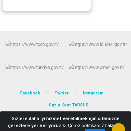
Facebook
Twitter
Instagram
Cazip Kent TARSUS
Sizlere daha iyi hizmet verebilmek için sitemizde
Fevziçakmak Mahallesi Adana bulvarı No: 57/2 Tarsus/MERSİN
çerezlere yer veriyoruz
🍪 Çerez politikamız hakkında
Telefon:(0324) 6131616 Belgegecer :(0324)6146565