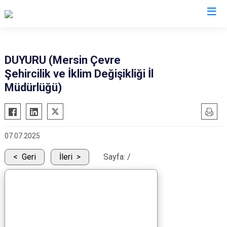
Mersin
DUYURU (Mersin Çevre
Şehircilik ve İklim Değişikliği İl
Anamur
Silifke
Müdürlüğü)
Aydıncık
Tarsus
Bozyazı
Akdeniz
Çamlıyayla
Mezitli
07.07.2025
Erdemli
Toroslar
Geri
İleri
Sayfa:
/
Gülnar
Yenişehir
Mut