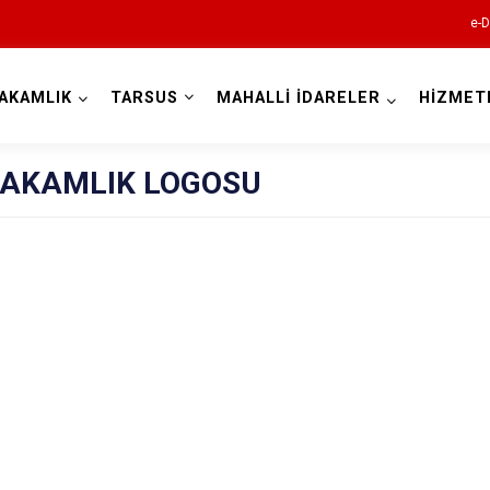
e-D
AKAMLIK
TARSUS
MAHALLİ İDARELER
HİZMET
Mersin
AKAMLIK LOGOSU
Anamur
Aydıncık
Bozyazı
Çamlıyayla