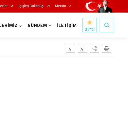
evlet
İçişleri Bakanlığı
Mersin
LERİMİZ
GÜNDEM
İLETİŞİM
32
°C
Silifke
Tarsus
Akdeniz
Mezitli