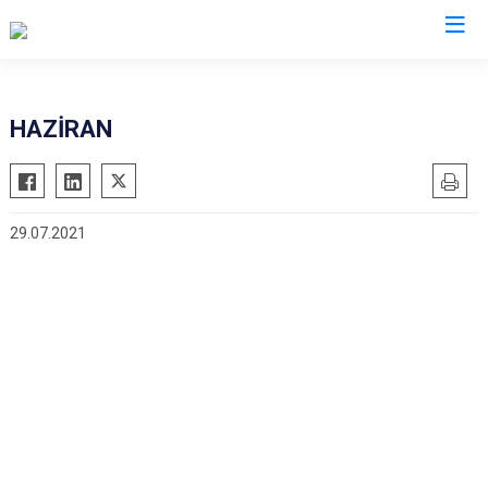
Mersin
HAZİRAN
Anamur
Silifke
Aydıncık
Tarsus
29.07.2021
Bozyazı
Akdeniz
Çamlıyayla
Mezitli
Erdemli
Toroslar
Gülnar
Yenişehir
Mut