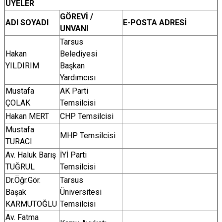
ÜYELER
GÖREVİ /
ADI SOYADI
E-POSTA ADRESİ
UNVANI
Tarsus
Hakan
Belediyesi
YILDIRIM
Başkan
Yardımcısı
Mustafa
AK Parti
ÇOLAK
Temsilcisi
Hakan MERT
CHP Temsilcisi
Mustafa
MHP Temsilcisi
TURACI
Av. Haluk Barış
İYİ Parti
TUĞRUL
Temsilcisi
Dr.Öğr.Gör.
Tarsus
Başak
Üniversitesi
KARMUTOĞLU
Temsilcisi
Av. Fatma