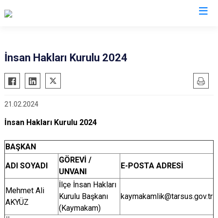
Mersin
İnsan Hakları Kurulu 2024
Anamur
Silifke
Aydıncık
Tarsus
21.02.2024
Bozyazı
Akdeniz
Çamlıyayla
Mezitli
İnsan Hakları Kurulu 2024
Erdemli
Toroslar
BAŞKAN
Gülnar
Yenişehir
GÖREVİ /
ADI SOYADI
E-POSTA ADRESİ
Mut
UNVANI
İlçe İnsan Hakları
Mehmet Ali
Kurulu Başkanı
kaymakamlik@tarsus.gov.tr
AKYÜZ
(Kaymakam)