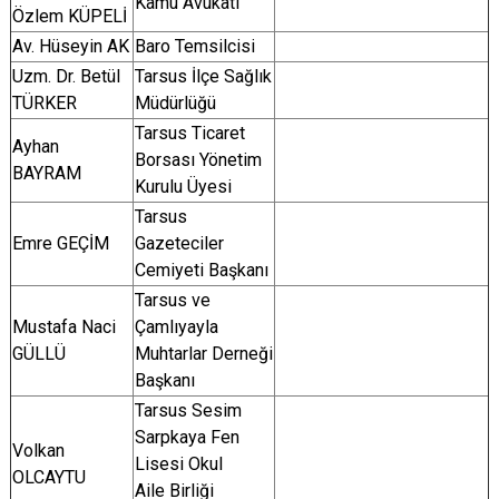
Kamu Avukatı
Özlem KÜPELİ
Av. Hüseyin AK
Baro Temsilcisi
Uzm. Dr. Betül
Tarsus İlçe Sağlık
TÜRKER
Müdürlüğü
Tarsus Ticaret
Ayhan
Borsası Yönetim
BAYRAM
Kurulu Üyesi
Tarsus
Emre GEÇİM
Gazeteciler
Cemiyeti Başkanı
Tarsus ve
Mustafa Naci
Çamlıyayla
GÜLLÜ
Muhtarlar Derneği
Başkanı
Tarsus Sesim
Sarpkaya Fen
Volkan
Lisesi Okul
OLCAYTU
Aile Birliği