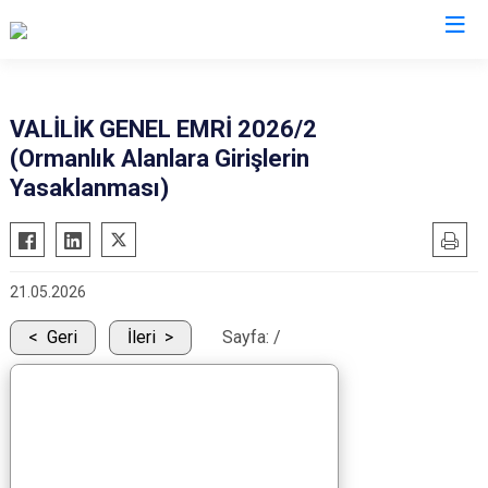
Mersin
VALİLİK GENEL EMRİ 2026/2
(Ormanlık Alanlara Girişlerin
Anamur
Silifke
Yasaklanması)
Aydıncık
Tarsus
Bozyazı
Akdeniz
Çamlıyayla
Mezitli
21.05.2026
Erdemli
Toroslar
Geri
İleri
Sayfa:
/
Gülnar
Yenişehir
Mut