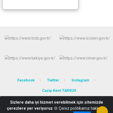
Facebook
Twitter
Instagram
Cazip Kent TARSUS
Sizlere daha iyi hizmet verebilmek için sitemizde
Fevziçakmak Mahallesi Adana bulvarı No: 57/2 Tarsus/MERSİN
çerezlere yer veriyoruz
🍪 Çerez politikamız hakkında
Telefon:(0324) 6131616 Belgegecer :(0324)6146565